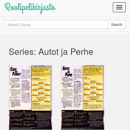
Roolipelikirjasto
Toggl
Navig
Search
Search
Series: Autot ja Perhe