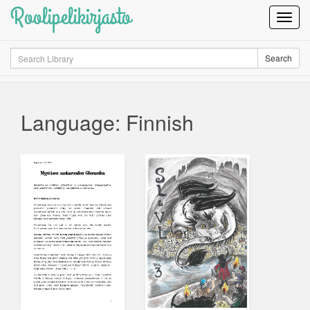
Roolipelikirjasto
Toggl
Navig
Search
Search
Language: Finnish