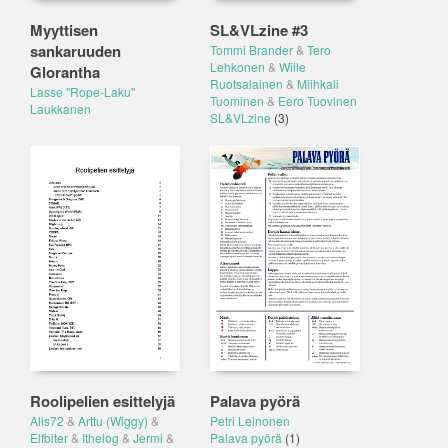
Myyttisen
SL&VLzine #3
sankaruuden
Tommi Brander
&
Tero
Lehkonen
&
Wille
Glorantha
Ruotsalainen
&
Miihkali
Lasse "Rope-Laku"
Tuominen
&
Eero Tuovinen
Laukkanen
SL&VLzine
(3)
Roolipelien esittelyjä
Palava pyörä
Alis72
&
Arttu (Wiggy)
&
Petri Leinonen
Elfbiter
&
Ithelog
&
Jermi
&
Palava pyörä
(1)